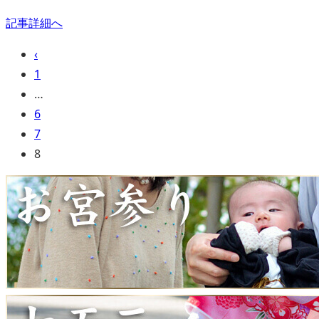
記事詳細へ
前
‹
へ
1
…
6
7
8