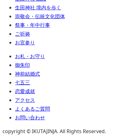
生田神社 境内を歩く
崇敬会・伝統文化団体
祭事・年中行事
ご祈祷
お宮参り
お札・お守り
御朱印
神前結婚式
七五三
恋愛成就
アクセス
よくあるご質問
お問い合わせ
copyright © IKUTAJINJA. All Rights Reserved.