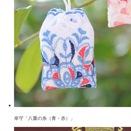
幸守「八重の糸（青・赤）」