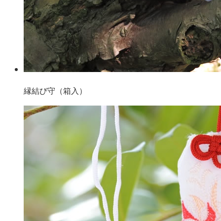
縁結び守（箱入）