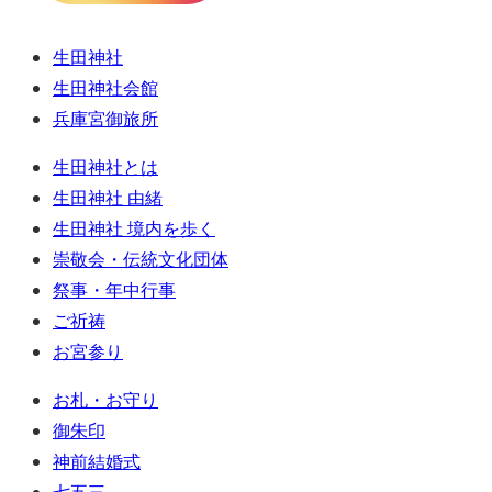
生田神社
生田神社会館
兵庫宮御旅所
生田神社とは
生田神社 由緒
生田神社 境内を歩く
崇敬会・伝統文化団体
祭事・年中行事
ご祈祷
お宮参り
お札・お守り
御朱印
神前結婚式
七五三